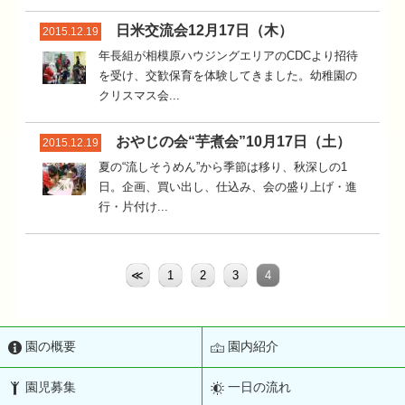
日米交流会12月17日（木）
2015.12.19
年長組が相模原ハウジングエリアのCDCより招待
を受け、交歓保育を体験してきました。幼稚園の
クリスマス会...
おやじの会“芋煮会”10月17日（土）
2015.12.19
夏の“流しそうめん”から季節は移り、秋深しの1
日。企画、買い出し、仕込み、会の盛り上げ・進
行・片付け...
≪
1
2
3
4
園の概要
園内紹介
園児募集
一日の流れ