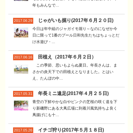
年もみんなで...
じゃがいも掘り(2017年６月２０日)
2017.06.29
今日は年中組のジャガイモ堀り～なのになぜか今
日に限って1番のプール日和先生たちはちょっとだ
け水遊び・...
田植え（2017年６月２日）
2017.06.16
この季節、思いもよらぬ夏日。年長さんは、ま
さかの炎天下での田植えとなりました。とはい
え、たんぼの中...
年長ミニ遠足(2017年４月２５日)
2017.05.31
青空の下鮮やかな白やピンクの芝桜の咲く道を下
り新磯野にある大凧広場に到着川風気持ちよ良く
凧揚げにも十...
イチゴ狩り(2017年５月１８日)
2017.05.26