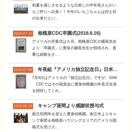
初夏を感じさせるような日差しの中年長さんがい
ちご狩りへ出発！！今年のいちごちゃんは控え目
の出来だとい...
相模原CDC卒園式(2016.6.16)
2016.07.12
アメリカの卒業式は６月。相模原CDCの園長先生
より「卒園式」に豊泉の園長先生が招待され、貴
重な経験をさ...
年長組『アメリカ独立記念日』日米交流会
2016.07.06
7月4日はアメリカの『独立記念日』ですが、SHA
CDCではその祝賀会に豊泉幼稚園の年長児全員
を招待してくれ...
キャンプ座間より感謝状授与式
2016.06.29
創立50周年を迎えた豊泉幼稚園。創立年よりキャ
ンプ座間＆相模原ハウジングエリアのアメリカ国
籍児を受け入...